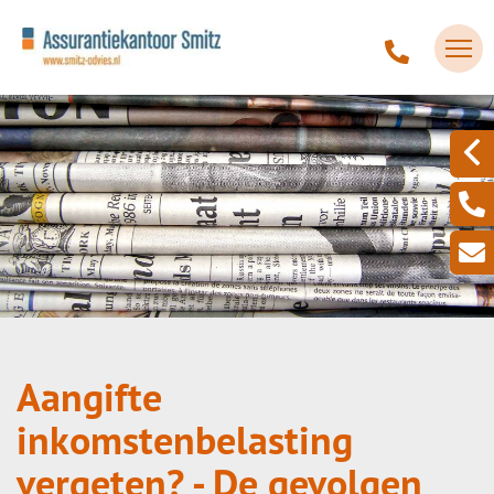
Aangifte
inkomstenbelasting
vergeten? - De gevolgen