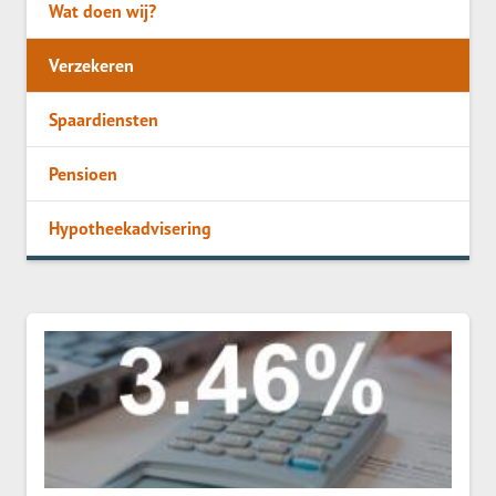
Wat doen wij?
Verzekeren
Spaardiensten
Pensioen
Hypotheekadvisering