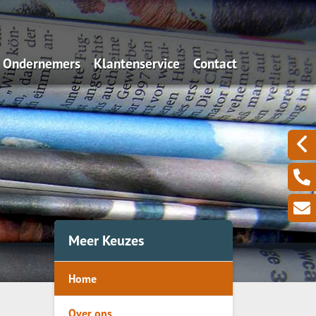
Ondernemers
Klantenservice
Contact
Algemeen
Iets wijzigen?
Aansprakelijkheid
Schadeformulieren
Uw zakelijke bezittingen
Serviceformulieren
Een zieke ondernemer
Omzetverlies
Meer Keuzes
Pensioen
Home
Over ons