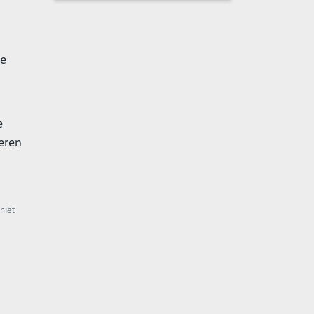
de
e
eren
niet