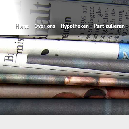
Home
Over ons
Hypotheken
Particulieren
Zo makkelijk: onze Service App
Oeps, een hypotheek (filmpje)
Verzekeren
Wat doen wij?
Actuele hypotheekrentes
Pensioen
Verzekeren
Renteverwachting
Sparen
Spaardiensten
Maximale hypotheek
Pensioen
Hypotheekvormen
Hypotheekadvisering
Stappenplan
Tips