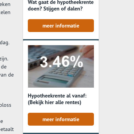
Wat gaat de hypotheekrente
oeken
doen? Stijgen of dalen?
kelen
meer informatie
dag.
ijn.
 de
van de
Hypotheekrente al vanaf:
(Bekijk hier alle rentes)
ploss
meer informatie
de
etaalt