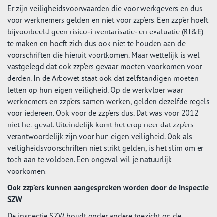
Er zijn veiligheidsvoorwaarden die voor werkgevers en dus
voor werknemers gelden en niet voor zzp’ers. Een zzp’er hoeft
bijvoorbeeld geen risico-inventarisatie- en evaluatie (RI&E)
te maken en hoeft zich dus ook niet te houden aan de
voorschriften die hieruit voortkomen. Maar wettelijk is wel
vastgelegd dat ook zzp’ers gevaar moeten voorkomen voor
derden. In de Arbowet staat ook dat zelfstandigen moeten
letten op hun eigen veiligheid. Op de werkvloer waar
werknemers en zzp’ers samen werken, gelden dezelfde regels
voor iedereen. Ook voor de zzp’ers dus. Dat was voor 2012
niet het geval. Uiteindelijk komt het erop neer dat zzp’ers
verantwoordelijk zijn voor hun eigen veiligheid. Ook als
veiligheidsvoorschriften niet strikt gelden, is het slim om er
toch aan te voldoen. Een ongeval wil je natuurlijk
voorkomen.
Ook zzp’ers kunnen aangesproken worden door de inspectie
SZW
De inspectie SZW houdt onder andere toezicht op de