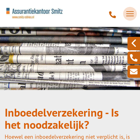
Inboedelverzekering - Is
het noodzakelijk?
Hoewel een inboedelverzekering niet verplicht is, is