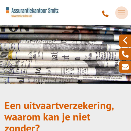
Een uitvaartverzekering,
waarom kan je niet
zonder?