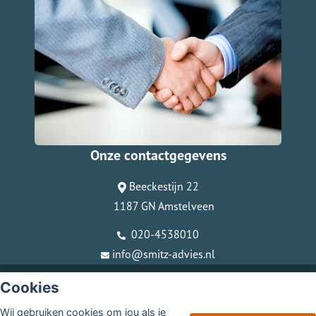
Onze contactgegevens
Beeckestijn 22
1187 GN Amstelveen
020-4538010
info@smitz-advies.nl
© Copyright
Assupport BV
2026
Cookies
Sitemap
Wij gebruiken cookies om jou als je