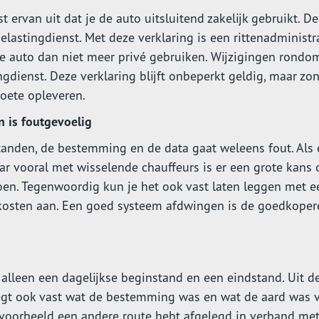
 ervan uit dat je de auto uitsluitend zakelijk gebruikt. De
Belastingdienst. Met deze verklaring is een rittenadministr
de auto dan niet meer privé gebruiken. Wijzigingen rondo
gdienst. Deze verklaring blijft onbeperkt geldig, maar zo
boete opleveren.
n is foutgevoelig
tanden, de bestemming en de data gaat weleens fout. Als 
ar vooral met wisselende chauffeurs is er een grote kans 
oen. Tegenwoordig kun je het ook vast laten leggen met e
 kosten aan. Een goed systeem afdwingen is de goedkoper
 alleen een dagelijkse beginstand en een eindstand. Uit d
 legt ook vast wat de bestemming was en wat de aard was 
jvoorbeeld een andere route hebt afgelegd in verband me