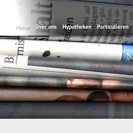
Home
Over ons
Hypotheken
Particulieren
Zo makkelijk: onze Service App
Oeps, een hypotheek (filmpje)
Verzekeren
Wat doen wij?
Actuele hypotheekrentes
Pensioen
Verzekeren
Renteverwachting
Sparen
Spaardiensten
Maximale hypotheek
Pensioen
Hypotheekvormen
Hypotheekadvisering
Stappenplan
Tips