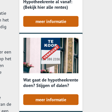
Hypotheekrente al vanaf:
(Bekijk hier alle rentes)
atie
m het
meer informatie
ndig
er een
op het
en
e
Wat gaat de hypotheekrente
doen? Stijgen of dalen?
e
meer informatie
van de
t een