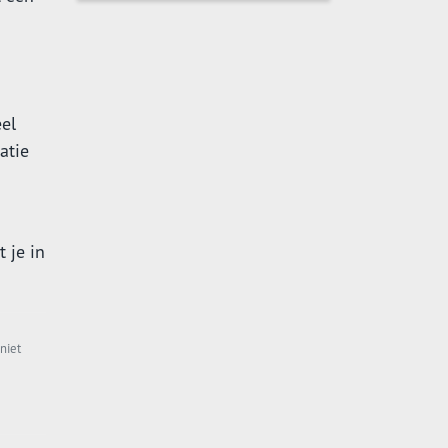
eel
atie
 je in
niet