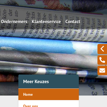
Ondernemers
Klantenservice
Contact
Algemeen
Iets wijzigen?
Aansprakelijkheid
Schadeformulieren
Uw zakelijke bezittingen
Serviceformulieren
Een zieke ondernemer
Omzetverlies
Meer Keuzes
Pensioen
Home
Over ons