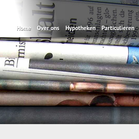
Home
Over ons
Hypotheken
Particulieren
Zo makkelijk: onze Service App
Oeps, een hypotheek (filmpje)
Verzekeren
Wat doen wij?
Actuele hypotheekrentes
Pensioen
Verzekeren
Renteverwachting
Sparen
Spaardiensten
Maximale hypotheek
Pensioen
Hypotheekvormen
Hypotheekadvisering
Stappenplan
Tips