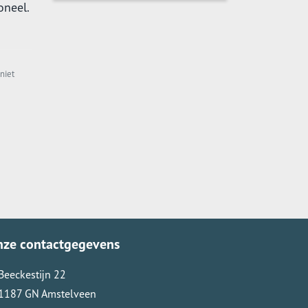
oneel.
niet
nze contactgegevens
Beeckestijn 22
1187 GN Amstelveen