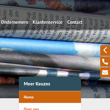
Ondernemers
Klantenservice
Contact
Algemeen
Iets wijzigen?
Aansprakelijkheid
Schadeformulieren
Uw zakelijke bezittingen
Serviceformulieren
Een zieke ondernemer
Omzetverlies
Meer Keuzes
Pensioen
Home
Over ons