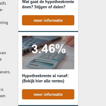
Wat gaat de hypotheekrente
elfs
doen? Stijgen of dalen?
e-
meer informatie
ening
 van
e
evers.
Hypotheekrente al vanaf:
(Bekijk hier alle rentes)
is
meer informatie
nen