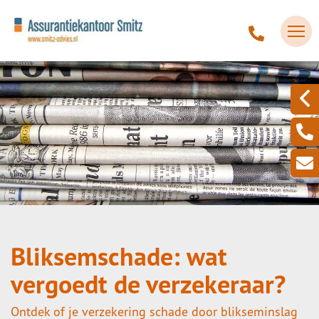
Bliksemschade: wat
vergoedt de verzekeraar?
Ontdek of je verzekering schade door blikseminslag