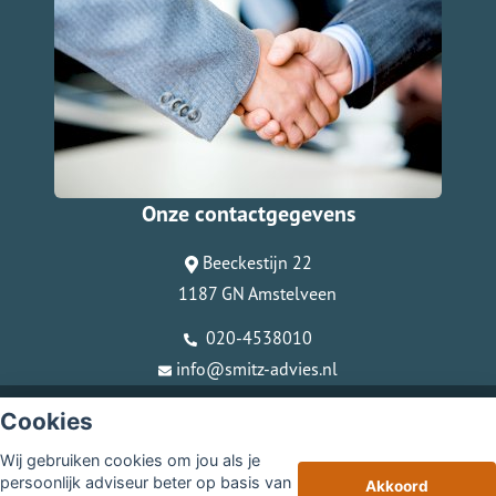
Onze contactgegevens
Beeckestijn 22
1187 GN Amstelveen
020-4538010
info@smitz-advies.nl
© Copyright
Assupport BV
2026
Cookies
Sitemap
Wij gebruiken cookies om jou als je
Disclaimer
persoonlijk adviseur beter op basis van
Akkoord