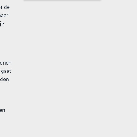
t de
haar
je
tonen
 gaat
eden
sen