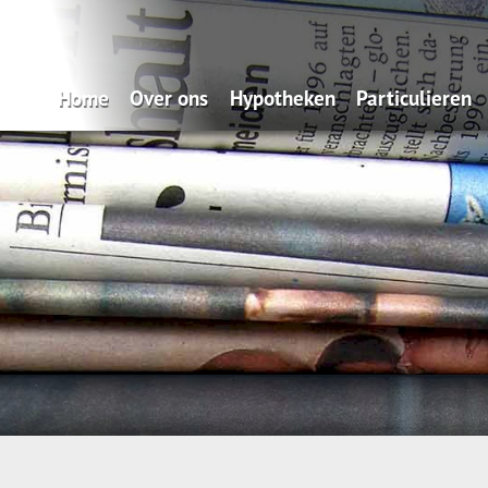
Home
Over ons
Hypotheken
Particulieren
Zo makkelijk: onze Service App
Oeps, een hypotheek (filmpje)
Verzekeren
Wat doen wij?
Actuele hypotheekrentes
Pensioen
Verzekeren
Renteverwachting
Sparen
Spaardiensten
Maximale hypotheek
Pensioen
Hypotheekvormen
Hypotheekadvisering
Stappenplan
Tips