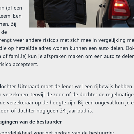
an (of een
leem. Een
nen. Bij
 de
engt weer andere risico's met zich mee in vergelijking me
s die op hetzelfde adres wonen kunnen een auto delen. Ook
n of familie) kun je afspraken maken om een auto te delen
risico accepteert.
ochter. Uiteraard moet de lener wel een rijbewijs hebben.
 verzekeren, terwijl de zoon of de dochter de regelmatige
 de verzekeraar op de hoogte zijn. Bij een ongeval kun je 
 zoon of dochter nog geen 24 jaar oud is.
ragingen van de bestuurder
oordelijkheid voor het gedrag van de bestuurder.