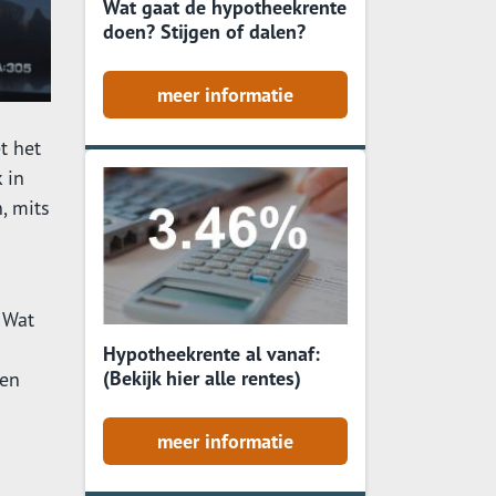
Wat gaat de hypotheekrente
doen? Stijgen of dalen?
meer informatie
t het
 in
, mits
 Wat
Hypotheekrente al vanaf:
(Bekijk hier alle rentes)
een
meer informatie