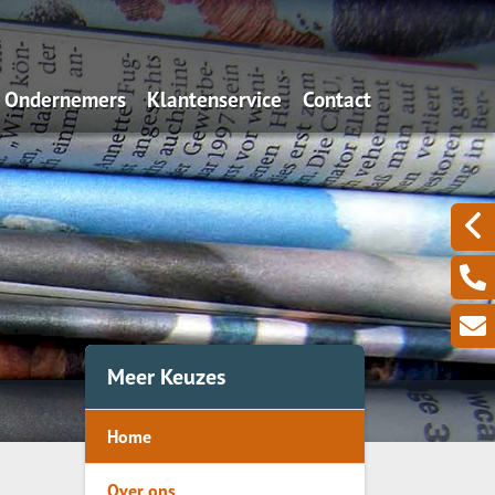
Ondernemers
Klantenservice
Contact
Algemeen
Iets wijzigen?
Aansprakelijkheid
Schadeformulieren
Uw zakelijke bezittingen
Serviceformulieren
Een zieke ondernemer
Omzetverlies
Meer Keuzes
Pensioen
Home
Over ons