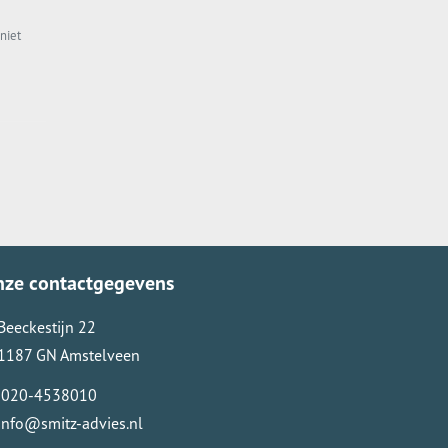
niet
nze contactgegevens
Beeckestijn 22
1187 GN Amstelveen
020-4538010
info@smitz-advies.nl