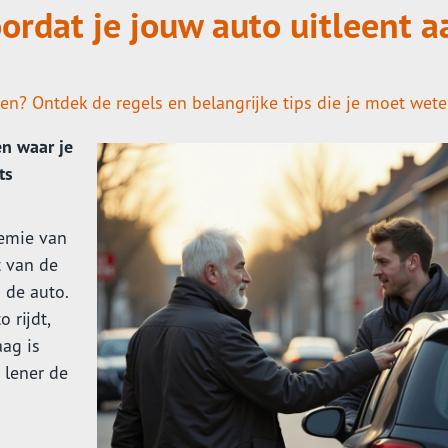
ordat je jouw auto uitleent a
nen? Ontdek de regels en belangrijke tips die je moet wete
en waar je
ts
remie van
t van de
 de auto.
 rijdt,
aag is
 lener de