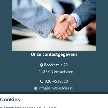
Onze contactgegevens
Beeckestijn 22
1187 GN Amstelveen
020-4538010
info@smitz-advies.nl
© Copyright
Assupport BV
2026
Cookies
Sitemap
Wij gebruiken cookies om jou als je