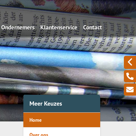
Ondernemers
Klantenservice
Contact
Algemeen
Iets wijzigen?
Aansprakelijkheid
Schadeformulieren
Uw zakelijke bezittingen
Serviceformulieren
Een zieke ondernemer
Omzetverlies
Meer Keuzes
Pensioen
Home
Over ons