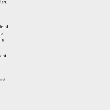
len.
de of
ne
sie
bent
niet