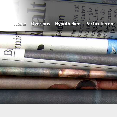
Home
Over ons
Hypotheken
Particulieren
Zo makkelijk: onze Service App
Oeps, een hypotheek (filmpje)
Verzekeren
Wat doen wij?
Actuele hypotheekrentes
Pensioen
Verzekeren
Renteverwachting
Sparen
Spaardiensten
Maximale hypotheek
Pensioen
Hypotheekvormen
Hypotheekadvisering
Stappenplan
Tips