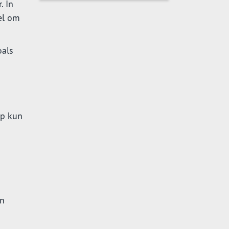
. In
el om
oals
lp kun
en