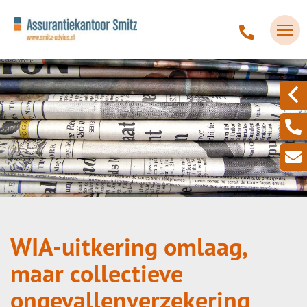
WIA-uitkering omlaag,
maar collectieve
ongevallenverzekering