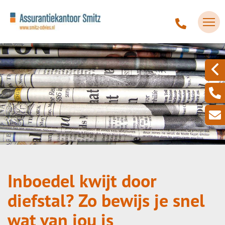
Inboedel kwijt door
diefstal? Zo bewijs je snel
wat van jou is