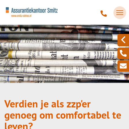
Verdien je als zzp'er
genoeg om comfortabel te
leven?