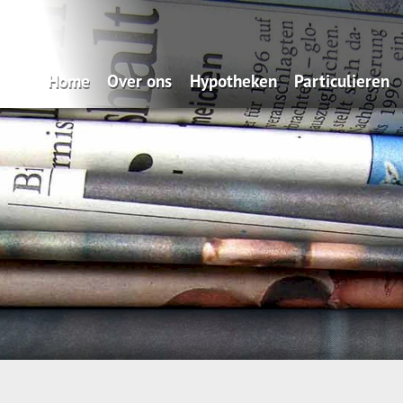
Home
Over ons
Hypotheken
Particulieren
Zo makkelijk: onze Service App
Oeps, een hypotheek (filmpje)
Verzekeren
Wat doen wij?
Actuele hypotheekrentes
Pensioen
Verzekeren
Renteverwachting
Sparen
Spaardiensten
Maximale hypotheek
Pensioen
Hypotheekvormen
Hypotheekadvisering
Stappenplan
Tips