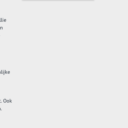
lie
en
e
lijke
t. Ook
.