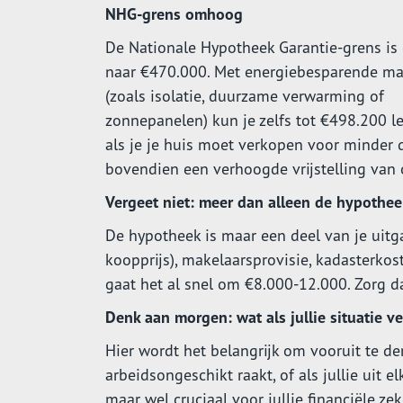
NHG-grens omhoog
De Nationale Hypotheek Garantie-grens is
naar €470.000. Met energiebesparende ma
(zoals isolatie, duurzame verwarming of
zonnepanelen) kun je zelfs tot €498.200 l
als je je huis moet verkopen voor minder d
bovendien een verhoogde vrijstelling van 
Vergeet niet: meer dan alleen de hypothee
De hypotheek is maar een deel van je uitga
koopprijs), makelaarsprovisie, kadasterko
gaat het al snel om €8.000-12.000. Zorg d
Denk aan morgen: wat als jullie situatie v
Hier wordt het belangrijk om vooruit te de
arbeidsongeschikt raakt, of als jullie uit 
maar wel cruciaal voor jullie financiële zek