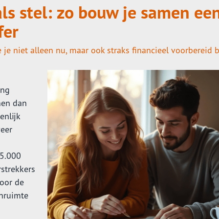
ls stel: zo bouw je samen ee
fer
e niet alleen nu, maar ook straks financieel voorbereid b
ing
nen dan
enlijk
eer
15.000
strekkers
voor de
nruimte