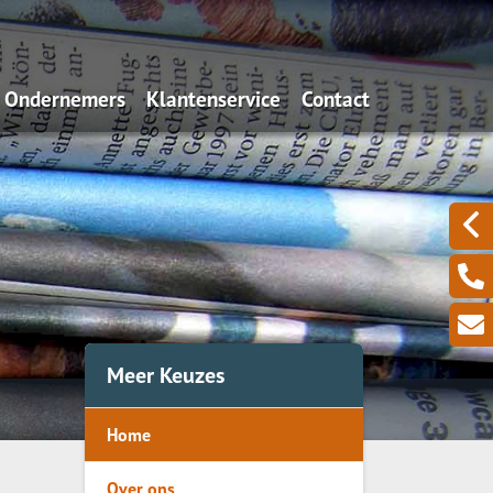
Ondernemers
Klantenservice
Contact
Algemeen
Iets wijzigen?
Aansprakelijkheid
Schadeformulieren
Uw zakelijke bezittingen
Serviceformulieren
Een zieke ondernemer
Omzetverlies
Meer Keuzes
Pensioen
Home
Over ons