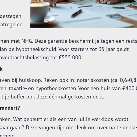
 gestegen
atregelen
enen met NHG. Deze garantie beschermt je tegen een rest
an de hypotheekschuld. Voor starters tot 35 jaar geldt
overdrachtsbelasting tot €555.000.
k
ven bij huiskoop. Reken ook in: notariskosten (ca. 0,6-0,
sten, taxatie- en hypotheekkosten. Voor een huis van €400
at je buffer ook deze éénmalige kosten dekt.
erandert?
nken. Wat gebeurt er als een van jullie werkloos wordt,
elkaar gaan? Deze vragen zijn niet leuk om over na te denke
erheid.