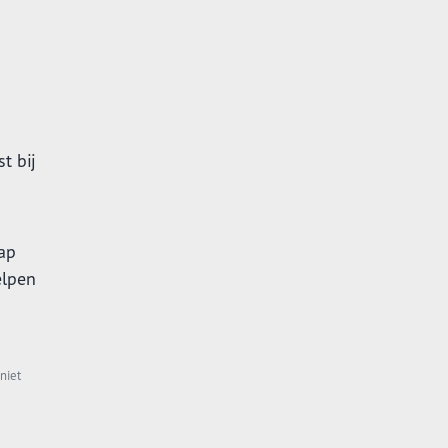
t bij
ap
elpen
niet