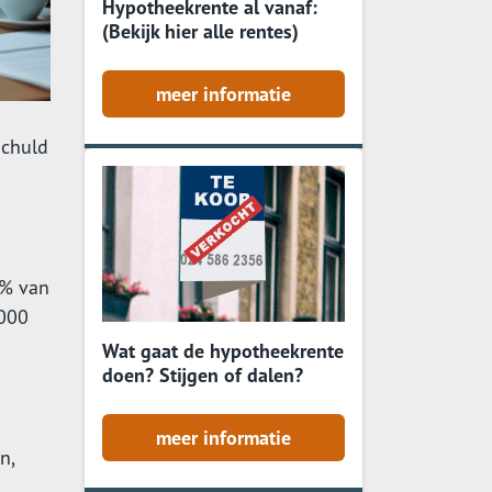
Hypotheekrente al vanaf:
(Bekijk hier alle rentes)
meer informatie
schuld
8% van
.000
Wat gaat de hypotheekrente
doen? Stijgen of dalen?
meer informatie
n,