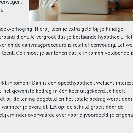
overwegen.
n,
kverhoging. Hierbij leen je extra geld bij je huidige
erpand dient. Je vergroot dus je bestaande hypotheek. Het
ekker en de aanvraagprocedure is relatief eenvoudig. Let we
d leent. Ook moet je aantonen dat je inkomen voldoende i
erkt inkomen? Dan is een opeethypotheek wellicht interes
 het gewenste bedrag in één keer uitgekeerd. Je hoeft
rdt bij de lening opgeteld en het totale bedrag wordt doo
wanneer je overlijdt. Let op: de schuld groeit door de
delijk minder overwaarde over voor bijvoorbeeld je erfgen