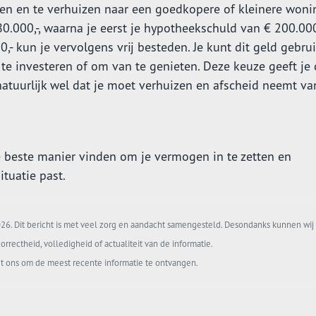
open en te verhuizen naar een goedkopere of kleinere wonin
0.000,-, waarna je eerst je hypotheekschuld van € 200.000
,- kun je vervolgens vrij besteden. Je kunt dit geld gebru
te investeren of om van te genieten. Deze keuze geeft je
natuurlijk wel dat je moet verhuizen en afscheid neemt va
 beste manier vinden om je vermogen in te zetten en
ituatie past.
6. Dit bericht is met veel zorg en aandacht samengesteld. Desondanks kunnen wij 
orrectheid, volledigheid of actualiteit van de informatie.
t ons om de meest recente informatie te ontvangen.