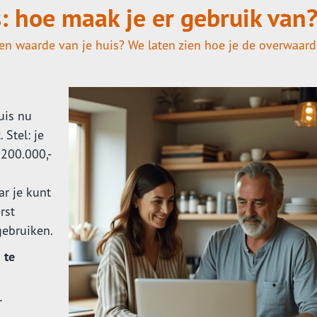
: hoe maak je er gebruik van
n waarde van je huis? We laten zien hoe je de overwaard
uis nu
 Stel: je
 200.000,-
ar je kunt
rst
gebruiken.
 te
r