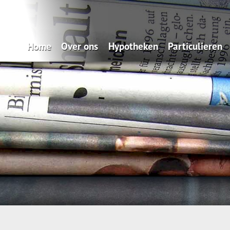
Home
Over ons
Hypotheken
Particulieren
Zo makkelijk: onze Service App
Oeps, een hypotheek (filmpje)
Verzekeren
Wat doen wij?
Actuele hypotheekrentes
Pensioen
Verzekeren
Renteverwachting
Sparen
Spaardiensten
Maximale hypotheek
Pensioen
Hypotheekvormen
Hypotheekadvisering
Stappenplan
Tips