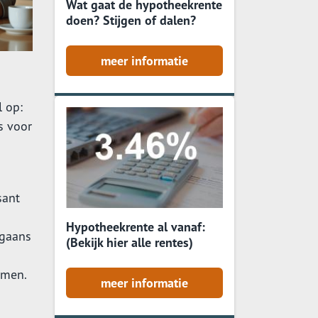
Wat gaat de hypotheekrente
doen? Stijgen of dalen?
meer informatie
l op:
s voor
sant
Hypotheekrente al vanaf:
rgaans
(Bekijk hier alle rentes)
amen.
meer informatie