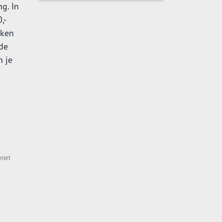
g. In
,-
iken
 de
n je
niet