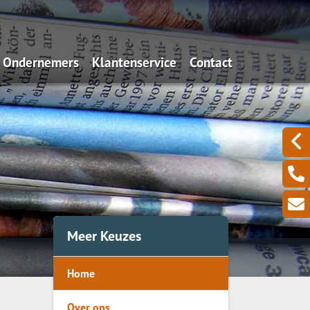
Ondernemers
Klantenservice
Contact
Algemeen
Iets wijzigen?
Aansprakelijkheid
Schadeformulieren
Uw zakelijke bezittingen
Serviceformulieren
Een zieke ondernemer
Omzetverlies
Meer Keuzes
Pensioen
Home
Over ons